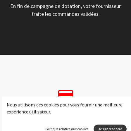
En fin de campagne de dotation, votre fournisseur
traite les commandes validées.
Nous utilisons des cookies pour vous fournir une meilleure
expérience utilisateur.
Vous administrez les points
de vos employés
Politique relative aux cookies
Je suis d'accord